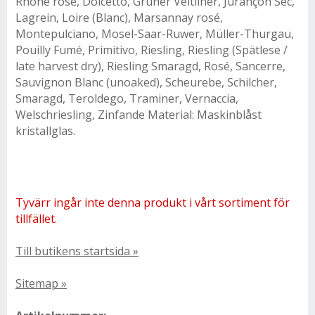
Rhône rosé, Dolcetto, Grüner Veltliner, Jurançon Sec,
Lagrein, Loire (Blanc), Marsannay rosé,
Montepulciano, Mosel-Saar-Ruwer, Müller-Thurgau,
Pouilly Fumé, Primitivo, Riesling, Riesling (Spätlese /
late harvest dry), Riesling Smaragd, Rosé, Sancerre,
Sauvignon Blanc (unoaked), Scheurebe, Schilcher,
Smaragd, Teroldego, Traminer, Vernaccia,
Welschriesling, Zinfande Material: Maskinblåst
kristallglas.
Tyvärr ingår inte denna produkt i vårt sortiment för
tillfället.
Till butikens startsida »
Sitemap »