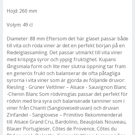
Höjd: 260 mm
Volym: 49 cl
Diameter: 88 mm Eftersom det här glaset passar både
till vita och röda viner är det en perfekt början på en
Riedelglassamling. Det passar utmärkt till vita viner
med krispiga syror och yppig fruktighet. Kupans
långsmala form och lite mer slutna öppning tar fram
en generös frukt och balanserar de ofta påtagliga
syrorna i vita viner som är gjorda av följande druvor:
Riesling - Grüner Veltliner – Alsace - Sauvignon Blanc
-Chenin Blanc Som rödvinsglas passar det perfekt för
rödvin med bra syra och balanserade tanniner som i
viner från Chianti (Sangiovesedruvan) och druvan
Zinfandel - Sangiovese – Primitivo Rekommenderat
till: Alsace Grand Cru, Bardolino, Beaujolais Nouveau,
Blauer Portugieser, Côtes de Provence, Côtes du