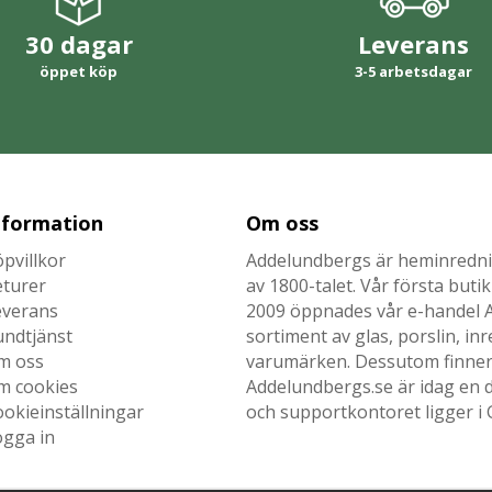
30 dagar
Leverans
öppet köp
3-5 arbetsdagar
nformation
Om oss
pvillkor
Addelundbergs är heminrednin
eturer
av 1800-talet. Vår första but
everans
2009 öppnades vår e-handel Ad
undtjänst
sortiment av glas, porslin, i
m oss
varumärken. Dessutom finner n
m cookies
Addelundbergs.se är idag en d
okieinställningar
och supportkontoret ligger i 
ogga in