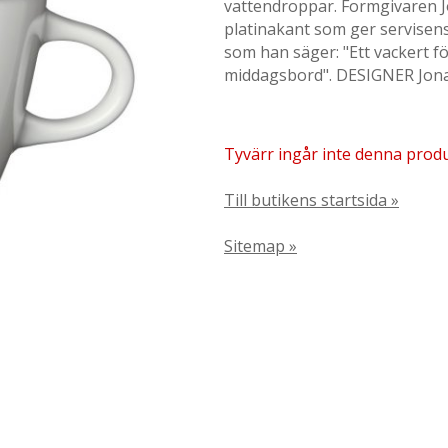
vattendroppar. Formgivaren J
platinakant som ger servisens t
som han säger: "Ett vackert f
middagsbord". DESIGNER Jona
Tyvärr ingår inte denna produkt
Till butikens startsida »
Sitemap »