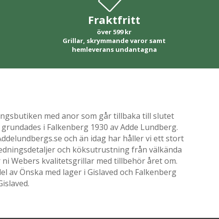
Fraktfritt
över 599 kr
Grillar, skrymmande varor samt
hemleverans undantagna
gsbutiken med anor som går tillbaka till slutet
ik grundades i Falkenberg 1930 av Adde Lundberg.
delundbergs.se och än idag har håller vi ett stort
nredningsdetaljer och köksutrustning från välkända
i Webers kvalitetsgrillar med tillbehör året om.
el av Önska med lager i Gislaved och Falkenberg
Gislaved.