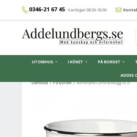
0346-21 67 45
Vardagar 08.00-18.00
Kontak
UTOMHUS
I KÖKET
PÅ BORDET
ADDES 
Startsida
På Bordet
Rörstrand Corona Mugg 35 cl