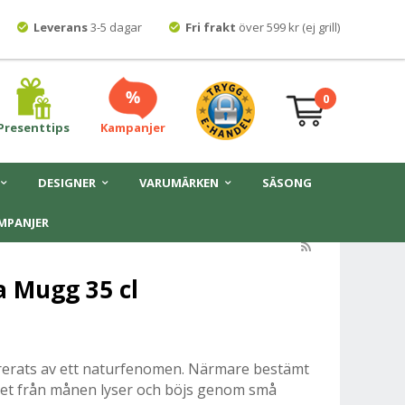
Leverans
3-5 dagar
Fri frakt
över 599 kr (ej grill)
0
Presenttips
Kampanjer
DESIGNER
VARUMÄRKEN
SÄSONG
MPANJER
 Mugg 35 cl
rerats av ett naturfenomen. Närmare bestämt
set från månen lyser och böjs genom små