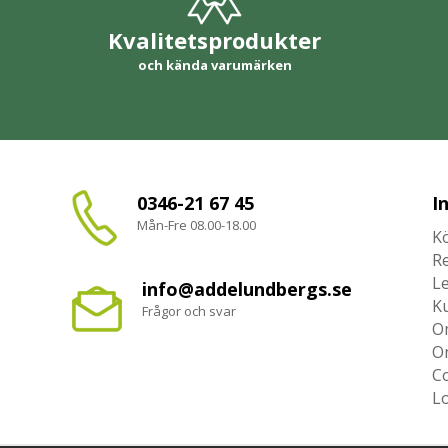
Kvalitetsprodukter
och kända varumärken
0346-21 67 45
I
Mån-Fre 08.00-18.00
Kö
R
L
info@addelundbergs.se
K
Frågor och svar
O
O
Co
L