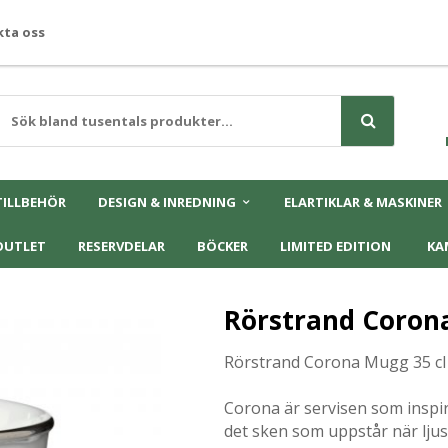
ta oss
TILLBEHÖR
DESIGN & INREDNING
ELARTIKLAR & MASKINER
OUTLET
RESERVDELAR
BÖCKER
LIMITED EDITION
KA
Rörstrand Corona
Rörstrand Corona
Mugg 35 cl
Corona är servisen som inspi
det sken som uppstår när lju