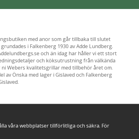
gsbutiken med anor som går tillbaka till slutet
ik grundades i Falkenberg 1930 av Adde Lundberg.
delundbergs.se och än idag har håller vi ett stort
nredningsdetaljer och köksutrustning från välkända
i Webers kvalitetsgrillar med tillbehör året om.
el av Önska med lager i Gislaved och Falkenberg
Gislaved.
POSITIVA OMDÖMEN PÅ
 våra webbplatser tillförlitliga och säkra. För