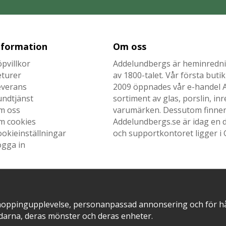
nformation
Om oss
pvillkor
Addelundbergs är heminrednin
eturer
av 1800-talet. Vår första but
everans
2009 öppnades vår e-handel Ad
undtjänst
sortiment av glas, porslin, i
m oss
varumärken. Dessutom finner n
m cookies
Addelundbergs.se är idag en d
okieinställningar
och supportkontoret ligger i 
ogga in
SNABB LEVERANS MED
EN DEL AV
hoppingupplevelse, personanpassad annonsering och för hålla
darna, deras mönster och deras enheter.