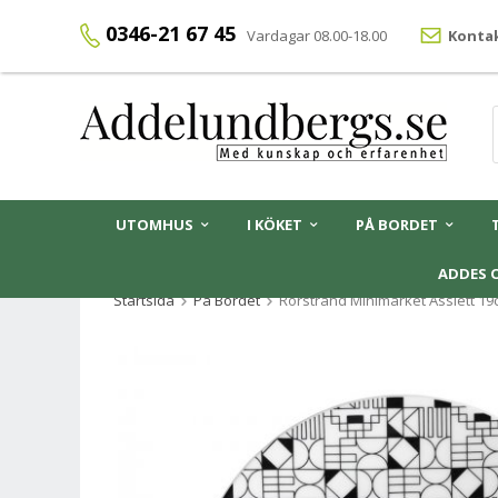
0346-21 67 45
Vardagar 08.00-18.00
Kontak
UTOMHUS
I KÖKET
PÅ BORDET
ADDES 
Startsida
På Bordet
Rörstrand Minimarket Assiett 1