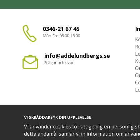
0346-21 67 45
I
Mån-Fre 08.00-18.00
Kö
R
L
info@addelundbergs.se
K
Frågor och svar
O
O
Co
L
VI SKRÄDDARSYR DIN UPPLEVELSE
TRYGG BETALNING MED​
Vi använder cookies för att ge dig en personlig s
detta ändamål samlar vi in information om använ