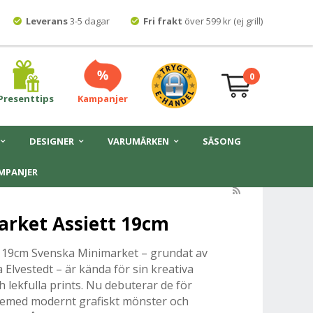
Leverans
3-5 dagar
Fri frakt
över 599 kr (ej grill)
0
Presenttips
Kampanjer
DESIGNER
VARUMÄRKEN
SÄSONG
MPANJER
arket Assiett 19cm
 19cm Svenska Minimarket ­– grundat av
a Elvestedt – är kända för sin kreativa
 lekfulla prints. Nu debuterar de för
iemed modernt grafiskt mönster och