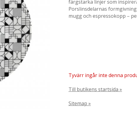
färgstarka linjer som inspirera
Porslinsdelarnas formgivning 
mugg och espressokopp – perf
Tyvärr ingår inte denna produkt
Till butikens startsida »
Sitemap »