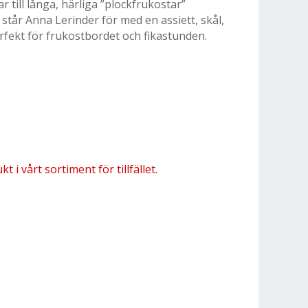
r till långa, härliga ”plockfrukostar”
står Anna Lerinder för med en assiett, skål,
ekt för frukostbordet och fikastunden.
 i vårt sortiment för tillfället.