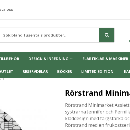
ta oss
TILLBEHÖR
DESIGN & INREDNING
ELARTIKLAR & MASKINER
OUTLET
RESERVDELAR
BÖCKER
LIMITED EDITION
KA
9cm
Rörstrand Minim
Rörstrand Minimarket Assiett
systrarna Jennifer och Pernill
kläddesign med färgstarka och
Rörstrand med en frukostser