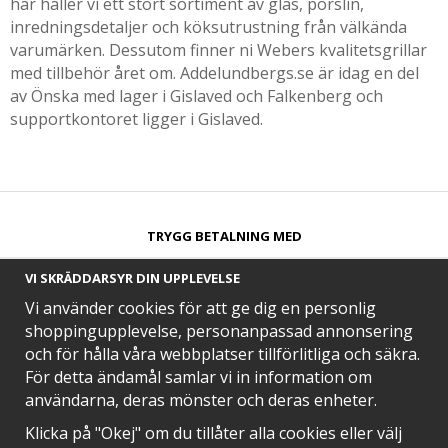
har håller vi ett stort sortiment av glas, porslin,
inredningsdetaljer och köksutrustning från välkända
varumärken. Dessutom finner ni Webers kvalitetsgrillar
med tillbehör året om. Addelundbergs.se är idag en del
av Önska med lager i Gislaved och Falkenberg och
supportkontoret ligger i Gislaved.
TRYGG BETALNING MED​
VI SKRÄDDARSYR DIN UPPLEVELSE
Vi använder cookies för att ge dig en personlig
shoppingupplevelse, personanpassad annonsering
och för hålla våra webbplatser tillförlitliga och säkra.
SNABB LEVERANS MED
För detta ändamål samlar vi in information om
användarna, deras mönster och deras enheter.
Klicka på "Okej" om du tillåter alla cookies eller välj