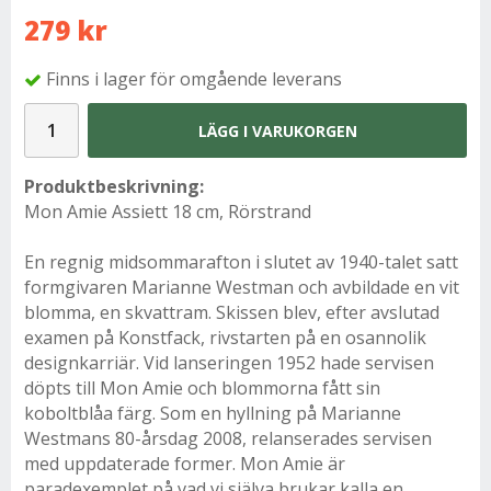
279 kr
Finns i lager för omgående leverans
LÄGG I VARUKORGEN
Produktbeskrivning:
Mon Amie
Assiett 18 cm, Rörstrand
En regnig midsommarafton i slutet av 1940-talet satt
formgivaren Marianne Westman och avbildade en vit
blomma, en skvattram. Skissen blev, efter avslutad
examen på Konstfack, rivstarten på en osannolik
designkarriär. Vid lanseringen 1952 hade servisen
döpts till Mon Amie och blommorna fått sin
koboltblåa färg. Som en hyllning på Marianne
Westmans 80-årsdag 2008, relanserades servisen
med uppdaterade former. Mon Amie är
paradexemplet på vad vi själva brukar kalla en