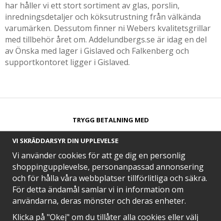
har håller vi ett stort sortiment av glas, porslin,
inredningsdetaljer och köksutrustning från välkända
varumärken. Dessutom finner ni Webers kvalitetsgrillar
med tillbehör året om. Addelundbergs.se är idag en del
av Önska med lager i Gislaved och Falkenberg och
supportkontoret ligger i Gislaved.
TRYGG BETALNING MED​
VI SKRÄDDARSYR DIN UPPLEVELSE
Vi använder cookies för att ge dig en personlig
shoppingupplevelse, personanpassad annonsering
och för hålla våra webbplatser tillförlitliga och säkra.
SNABB LEVERANS MED
För detta ändamål samlar vi in information om
användarna, deras mönster och deras enheter.
Klicka på "Okej" om du tillåter alla cookies eller välj