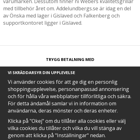
varumärken. Dessutom finner ni Webers kvalitetsgrillar
med tillbehör året om. Addelundbergs.se är idag en del
av Önska med lager i Gislaved och Falkenberg och
supportkontoret ligger i Gislaved.
TRYGG BETALNING MED​
VI SKRÄDDARSYR DIN UPPLEVELSE
Vi använder cookies för att ge dig en personlig
shoppingupplevelse, personanpassad annonsering
och för hålla våra webbplatser tillförlitliga och säkra.
SNABB LEVERANS MED
För detta ändamål samlar vi in information om
användarna, deras mönster och deras enheter.
Klicka på "Okej" om du tillåter alla cookies eller välj
vilka cookies du tillåter och vilka du vill stänga av
EN DEL AV
genom att klicka på "Inställningar" nedan.