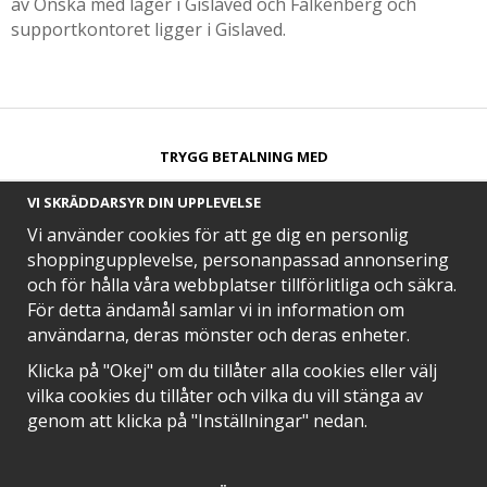
av Önska med lager i Gislaved och Falkenberg och
supportkontoret ligger i Gislaved.
TRYGG BETALNING MED​
VI SKRÄDDARSYR DIN UPPLEVELSE
Vi använder cookies för att ge dig en personlig
shoppingupplevelse, personanpassad annonsering
och för hålla våra webbplatser tillförlitliga och säkra.
SNABB LEVERANS MED
För detta ändamål samlar vi in information om
användarna, deras mönster och deras enheter.
Klicka på "Okej" om du tillåter alla cookies eller välj
vilka cookies du tillåter och vilka du vill stänga av
EN DEL AV
genom att klicka på "Inställningar" nedan.