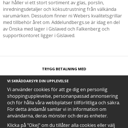
har håller vi ett stort sortiment av glas, porslin,
inredningsdetaljer och köksutrustning från välkända
varumärken. Dessutom finner ni Webers kvalitetsgrillar
med tillbehör året om. Addelundbergs.se är idag en del
av Önska med lager i Gislaved och Falkenberg och
supportkontoret ligger i Gislaved.
TRYGG BETALNING MED​
VI SKRÄDDARSYR DIN UPPLEVELSE
Vi använder cookies för att ge dig en personlig
shoppingupplevelse, personanpassad annonsering
och för hålla våra webbplatser tillförlitliga och säkra.
SNABB LEVERANS MED
För detta ändamål samlar vi in information om
användarna, deras mönster och deras enheter.
Klicka på "Okej" om du tillåter alla cookies eller välj