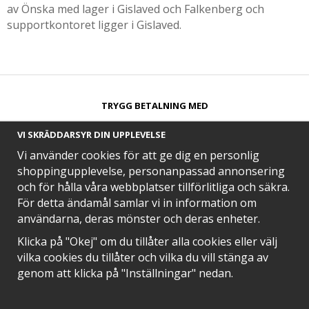
av Önska med lager i Gislaved och Falkenberg och
supportkontoret ligger i Gislaved.
TRYGG BETALNING MED​
VI SKRÄDDARSYR DIN UPPLEVELSE
Vi använder cookies för att ge dig en personlig
shoppingupplevelse, personanpassad annonsering
och för hålla våra webbplatser tillförlitliga och säkra.
SNABB LEVERANS MED
För detta ändamål samlar vi in information om
användarna, deras mönster och deras enheter.
Klicka på "Okej" om du tillåter alla cookies eller välj
vilka cookies du tillåter och vilka du vill stänga av
EN DEL AV
genom att klicka på "Inställningar" nedan.