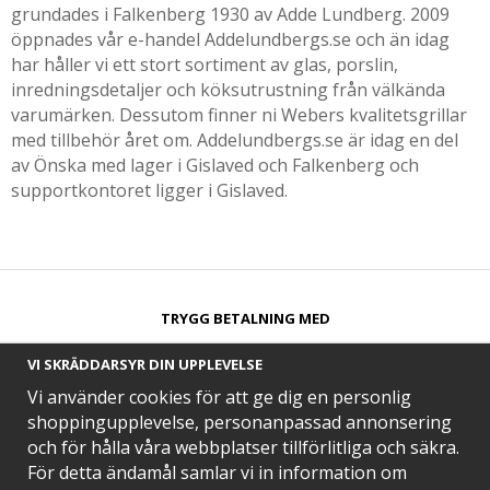
grundades i Falkenberg 1930 av Adde Lundberg. 2009
öppnades vår e-handel Addelundbergs.se och än idag
har håller vi ett stort sortiment av glas, porslin,
inredningsdetaljer och köksutrustning från välkända
varumärken. Dessutom finner ni Webers kvalitetsgrillar
med tillbehör året om. Addelundbergs.se är idag en del
av Önska med lager i Gislaved och Falkenberg och
supportkontoret ligger i Gislaved.
TRYGG BETALNING MED​
VI SKRÄDDARSYR DIN UPPLEVELSE
Vi använder cookies för att ge dig en personlig
shoppingupplevelse, personanpassad annonsering
och för hålla våra webbplatser tillförlitliga och säkra.
SNABB LEVERANS MED
För detta ändamål samlar vi in information om