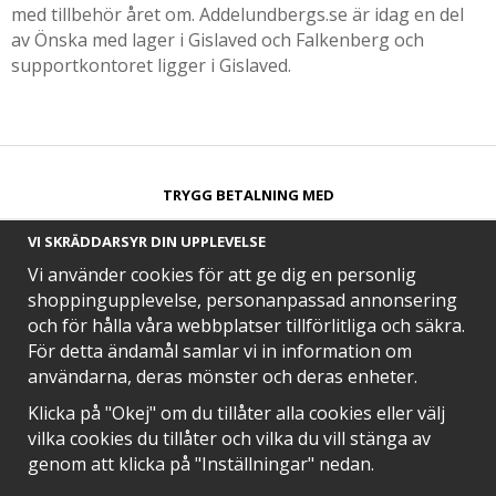
med tillbehör året om. Addelundbergs.se är idag en del
av Önska med lager i Gislaved och Falkenberg och
supportkontoret ligger i Gislaved.
TRYGG BETALNING MED​
VI SKRÄDDARSYR DIN UPPLEVELSE
Vi använder cookies för att ge dig en personlig
shoppingupplevelse, personanpassad annonsering
och för hålla våra webbplatser tillförlitliga och säkra.
SNABB LEVERANS MED
För detta ändamål samlar vi in information om
användarna, deras mönster och deras enheter.
Klicka på "Okej" om du tillåter alla cookies eller välj
vilka cookies du tillåter och vilka du vill stänga av
EN DEL AV
genom att klicka på "Inställningar" nedan.