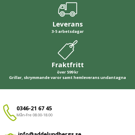
Leverans
3-5 arbetsdagar
Fraktfritt
över 599 kr
Grillar, skrymmande varor samt hemleverans undantagna
0346-21 67 45
Mån-Fre 08.00-18.00
info@addelundbergs.se