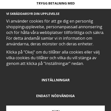
TRYGG BETALNING MED​
VI SKRÄDDARSYR DIN UPPLEVELSE
Vi använder cookies för att ge dig en personlig
shoppingupplevelse, personanpassad annonsering
och för hålla våra webbplatser tillförlitliga och säkra.
SNABB LEVERANS MED
För detta ändamål samlar vi in information om
användarna, deras mönster och deras enheter.
Klicka på "Okej" om du tillåter alla cookies eller välj
vilka cookies du tillåter och vilka du vill stänga av
EN DEL AV
genom att klicka på "Inställningar" nedan.
INSTÄLLNINGAR
POSITIVA OMDÖMEN PÅ
ENDAST NÖDVÄNDIGA