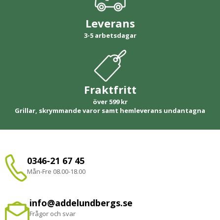
Leverans
3-5 arbetsdagar
Fraktfritt
över 599 kr
Grillar, skrymmande varor samt hemleverans undantagna
0346-21 67 45
Mån-Fre 08.00-18.00
info@addelundbergs.se
Frågor och svar