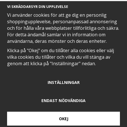
VI SKRÄDDARSYR DIN UPPLEVELSE
Vi använder cookies för att ge dig en personlig
shoppingupplevelse, personanpassad annonsering
och för hålla våra webbplatser tillförlitliga och säkra.
SNABB LEVERANS MED
För detta ändamål samlar vi in information om
användarna, deras mönster och deras enheter.
Klicka på "Okej" om du tillåter alla cookies eller välj
vilka cookies du tillåter och vilka du vill stänga av
EN DEL AV
genom att klicka på "Inställningar" nedan.
INSTÄLLNINGAR
POSITIVA OMDÖMEN PÅ
ENDAST NÖDVÄNDIGA
OKEJ