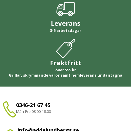
Leverans
3-5 arbetsdagar
Fraktfritt
över 599 kr
Grillar, skrymmande varor samt hemleverans undantagna
0346-21 67 45
Mån-Fre 08.00-18.00
info@addelundbergs.se