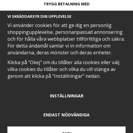
TRYGG BETALNING MED​
VI SKRÄDDARSYR DIN UPPLEVELSE
Vi använder cookies för att ge dig en personlig
shoppingupplevelse, personanpassad annonsering
och för hålla våra webbplatser tillförlitliga och säkra.
SNABB LEVERANS MED
För detta ändamål samlar vi in information om
användarna, deras mönster och deras enheter.
Klicka på "Okej" om du tillåter alla cookies eller välj
vilka cookies du tillåter och vilka du vill stänga av
EN DEL AV
genom att klicka på "Inställningar" nedan.
INSTÄLLNINGAR
POSITIVA OMDÖMEN PÅ
ENDAST NÖDVÄNDIGA