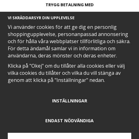
TRYGG BETALNING MED​
VI SKRÄDDARSYR DIN UPPLEVELSE
Vi använder cookies för att ge dig en personlig
shoppingupplevelse, personanpassad annonsering
och för hålla våra webbplatser tillförlitliga och säkra.
SNABB LEVERANS MED
För detta ändamål samlar vi in information om
användarna, deras mönster och deras enheter.
Klicka på "Okej" om du tillåter alla cookies eller välj
vilka cookies du tillåter och vilka du vill stänga av
EN DEL AV
genom att klicka på "Inställningar" nedan.
INSTÄLLNINGAR
POSITIVA OMDÖMEN PÅ
ENDAST NÖDVÄNDIGA