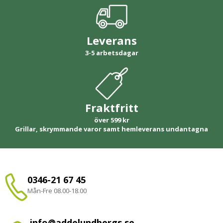
Leverans
3-5 arbetsdagar
Fraktfritt
över 599 kr
Grillar, skrymmande varor samt hemleverans undantagna
0346-21 67 45
Mån-Fre 08.00-18.00
info@addelundbergs.se