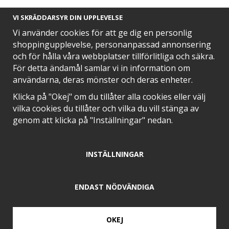
VI SKRÄDDARSYR DIN UPPLEVELSE
Vi använder cookies för att ge dig en personlig
shoppingupplevelse, personanpassad annonsering
och för hålla våra webbplatser tillförlitliga och säkra.
SNABB LEVERANS MED
För detta ändamål samlar vi in information om
användarna, deras mönster och deras enheter.
Klicka på "Okej" om du tillåter alla cookies eller välj
vilka cookies du tillåter och vilka du vill stänga av
EN DEL AV
genom att klicka på "Inställningar" nedan.
INSTÄLLNINGAR
POSITIVA OMDÖMEN PÅ
ENDAST NÖDVÄNDIGA
OKEJ