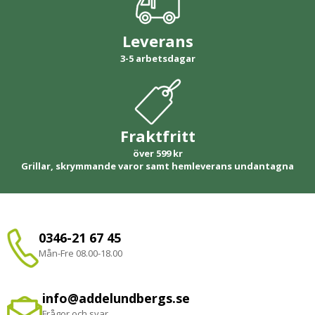
Leverans
3-5 arbetsdagar
Fraktfritt
över 599 kr
Grillar, skrymmande varor samt hemleverans undantagna
0346-21 67 45
Mån-Fre 08.00-18.00
info@addelundbergs.se
Frågor och svar