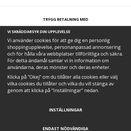
TRYGG BETALNING MED​
VI SKRÄDDARSYR DIN UPPLEVELSE
Vi använder cookies för att ge dig en personlig
shoppingupplevelse, personanpassad annonsering
och för hålla våra webbplatser tillförlitliga och säkra.
SNABB LEVERANS MED
För detta ändamål samlar vi in information om
användarna, deras mönster och deras enheter.
Klicka på "Okej" om du tillåter alla cookies eller välj
vilka cookies du tillåter och vilka du vill stänga av
EN DEL AV
genom att klicka på "Inställningar" nedan.
INSTÄLLNINGAR
POSITIVA OMDÖMEN PÅ
ENDAST NÖDVÄNDIGA