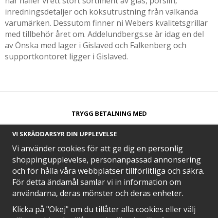
har håller vi ett stort sortiment av glas, porslin,
inredningsdetaljer och köksutrustning från välkända
varumärken. Dessutom finner ni Webers kvalitetsgrillar
med tillbehör året om. Addelundbergs.se är idag en del
av Önska med lager i Gislaved och Falkenberg och
supportkontoret ligger i Gislaved.
TRYGG BETALNING MED​
VI SKRÄDDARSYR DIN UPPLEVELSE
Vi använder cookies för att ge dig en personlig
shoppingupplevelse, personanpassad annonsering
och för hålla våra webbplatser tillförlitliga och säkra.
SNABB LEVERANS MED
För detta ändamål samlar vi in information om
användarna, deras mönster och deras enheter.
Klicka på "Okej" om du tillåter alla cookies eller välj