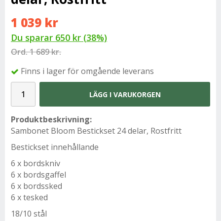
1 039 kr
Du sparar
650 kr
(
38
%)
Ord.
1 689 kr.
Finns i lager för omgående leverans
LÄGG I VARUKORGEN
Produktbeskrivning:
Sambonet Bloom Bestickset 24 delar, Rostfritt
Bestickset innehållande
6 x bordskniv
6 x bordsgaffel
6 x bordssked
6 x tesked
18/10 stål