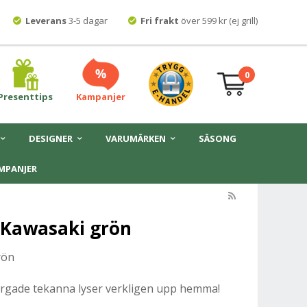
Leverans
3-5 dagar
Fri frakt
över 599 kr (ej grill)
0
Presenttips
Kampanjer
DESIGNER
VARUMÄRKEN
SÄSONG
MPANJER
Kawasaki grön
rön
färgade tekanna lyser verkligen upp hemma!