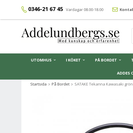
0346-21 67 45
Vardagar 08.00-18.00
Kontak
UTOMHUS
I KÖKET
PÅ BORDET
ADDES 
Startsida
På Bordet
SATAKE Tekanna Kawasaki grön