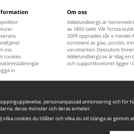
nformation
Om oss
pvillkor
Addelundbergs är heminrednin
eturer
av 1800-talet. Vår första but
everans
2009 öppnades vår e-handel Ad
undtjänst
sortiment av glas, porslin, i
m oss
varumärken. Dessutom finner n
m cookies
Addelundbergs.se är idag en d
okieinställningar
och supportkontoret ligger i 
ogga in
hoppingupplevelse, personanpassad annonsering och för hålla
SNABB LEVERANS MED
EN DEL AV
darna, deras mönster och deras enheter.
älj vilka cookies du tillåter och vilka du vill stänga av genom 