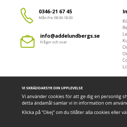
0346-21 67 45
I
Mån-Fre 08.00-18.00
Kö
R
L
info@addelundbergs.se
K
Frågor och svar
O
O
Co
L
VI SKRÄDDARSYR DIN UPPLEVELSE
Vi använder cookies för att ge dig en personlig s
TRYGG BETALNING MED​
detta ändamål samlar vi in information om använ
Klicka på "Okej" om du tillåter alla cookies eller v