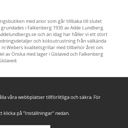
gsbutiken med anor som går tillbaka till slutet
ik grundades i Falkenberg 1930 av Adde Lundberg.
delundbergs.se och än idag har håller vi ett stort
nredningsdetaljer och köksutrustning från välkända
i Webers kvalitetsgrillar med tillbehör året om.
el av Önska med lager i Gislaved och Falkenberg
Gislaved.
 våra webbplatser tillförlitliga och säkra. För
POSITIVA OMDÖMEN PÅ
att klicka på "Inställningar" nedan.