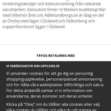
inredningsdetaljer och köksutrustning från välkända
varumärken. Dessutom finner ni Webers kvalitetsgrillar
med tillbehör året om. Addelundbergs.se är idag en del
av Önska med lager i Gislaved och Falkenberg och
supportkontoret ligger i Gislaved.
TRYGG BETALNING MED​
VI SKRÄDDARSYR DIN UPPLEVELSE
Vi använder cookies för att ge dig en personlig
shoppingupplevelse, personanpassad annonsering
och för hålla våra webbplatser tillförlitliga och säkra.
SNABB LEVERANS MED
För detta ändamål samlar vi in information om
användarna, deras mönster och deras enheter.
Klicka på "Okej" om du tillåter alla cookies eller välj
vilka cookies du tillåter och vilka du vill stänga av