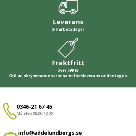
Leverans
3-5 arbetsdagar
Fraktfritt
över 599 kr
Grillar, skrymmande varor samt hemleverans undantagna
0346-21 67 45
Mån-Fre 08.00-18.00
info@addelundbergs.se