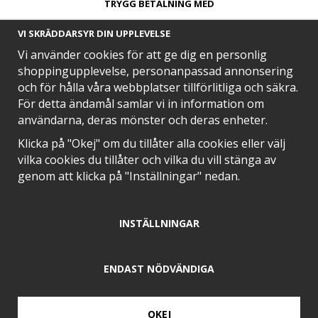
TRYGG BETALNING MED​
VI SKRÄDDARSYR DIN UPPLEVELSE
Vi använder cookies för att ge dig en personlig
shoppingupplevelse, personanpassad annonsering
och för hålla våra webbplatser tillförlitliga och säkra.
SNABB LEVERANS MED
För detta ändamål samlar vi in information om
användarna, deras mönster och deras enheter.
Klicka på "Okej" om du tillåter alla cookies eller välj
vilka cookies du tillåter och vilka du vill stänga av
EN DEL AV
genom att klicka på "Inställningar" nedan.
INSTÄLLNINGAR
POSITIVA OMDÖMEN PÅ
ENDAST NÖDVÄNDIGA
OKEJ