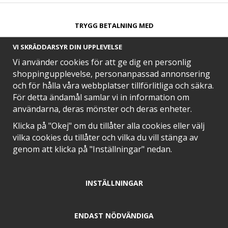
TRYGG BETALNING MED​
VI SKRÄDDARSYR DIN UPPLEVELSE
Vi använder cookies för att ge dig en personlig
shoppingupplevelse, personanpassad annonsering
och för hålla våra webbplatser tillförlitliga och säkra.
SNABB LEVERANS MED
För detta ändamål samlar vi in information om
användarna, deras mönster och deras enheter.
Klicka på "Okej" om du tillåter alla cookies eller välj
vilka cookies du tillåter och vilka du vill stänga av
EN DEL AV
genom att klicka på "Inställningar" nedan.
INSTÄLLNINGAR
POSITIVA OMDÖMEN PÅ
ENDAST NÖDVÄNDIGA