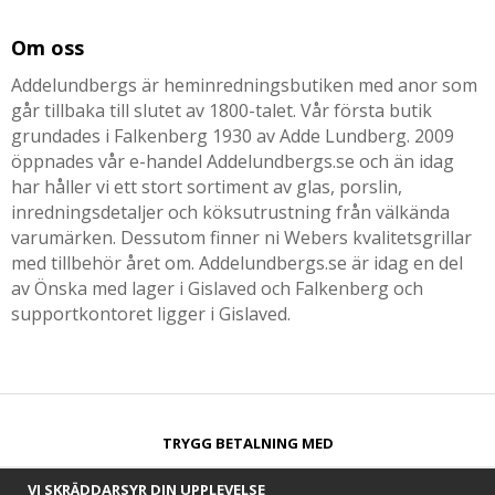
Om oss
Addelundbergs är heminredningsbutiken med anor som
går tillbaka till slutet av 1800-talet. Vår första butik
grundades i Falkenberg 1930 av Adde Lundberg. 2009
öppnades vår e-handel Addelundbergs.se och än idag
har håller vi ett stort sortiment av glas, porslin,
inredningsdetaljer och köksutrustning från välkända
varumärken. Dessutom finner ni Webers kvalitetsgrillar
med tillbehör året om. Addelundbergs.se är idag en del
av Önska med lager i Gislaved och Falkenberg och
supportkontoret ligger i Gislaved.
TRYGG BETALNING MED​
VI SKRÄDDARSYR DIN UPPLEVELSE