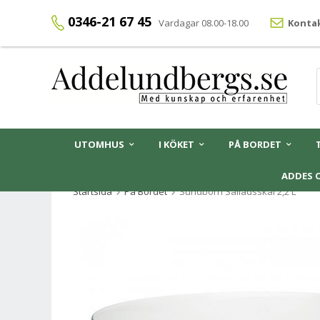
0346-21 67 45
Vardagar 08.00-18.00
Kontak
UTOMHUS
I KÖKET
PÅ BORDET
ADDES 
Startsida
På Bordet
Sundborn Salladsskål 2,2 L