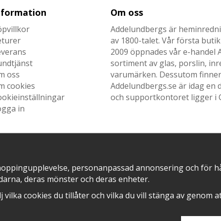
nformation
Om oss
pvillkor
Addelundbergs är heminrednin
eturer
av 1800-talet. Vår första but
everans
2009 öppnades vår e-handel Ad
undtjänst
sortiment av glas, porslin, i
m oss
varumärken. Dessutom finner n
m cookies
Addelundbergs.se är idag en d
okieinställningar
och supportkontoret ligger i 
ogga in
SNABB LEVERANS MED
EN DEL AV
hoppingupplevelse, personanpassad annonsering och för hålla
darna, deras mönster och deras enheter.
älj vilka cookies du tillåter och vilka du vill stänga av genom 