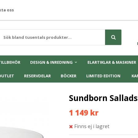
ta oss
TILLBEHÖR
DESIGN & INREDNING
ELARTIKLAR & MASKINER
OUTLET
RESERVDELAR
BÖCKER
LIMITED EDITION
KA
Sundborn Salladss
1 149 kr
Finns ej i lagret