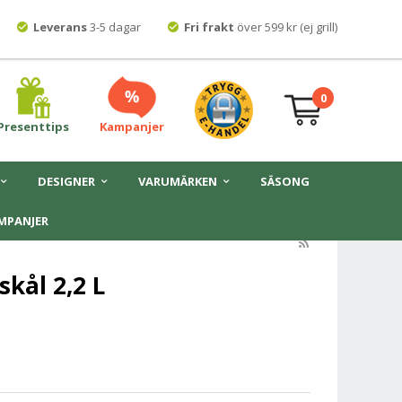
Leverans
3-5 dagar
Fri frakt
över 599 kr (ej grill)
0
Presenttips
Kampanjer
DESIGNER
VARUMÄRKEN
SÄSONG
MPANJER
kål 2,2 L