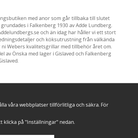
gsbutiken med anor som går tillbaka till slutet
ik grundades i Falkenberg 1930 av Adde Lundberg.
delundbergs.se och än idag har håller vi ett stort
nredningsdetaljer och köksutrustning från välkända
i Webers kvalitetsgrillar med tillbehör året om.
el av Önska med lager i Gislaved och Falkenberg
Gislaved.
POSITIVA OMDÖMEN PÅ
 våra webbplatser tillförlitliga och säkra. För
att klicka på "Inställningar" nedan.