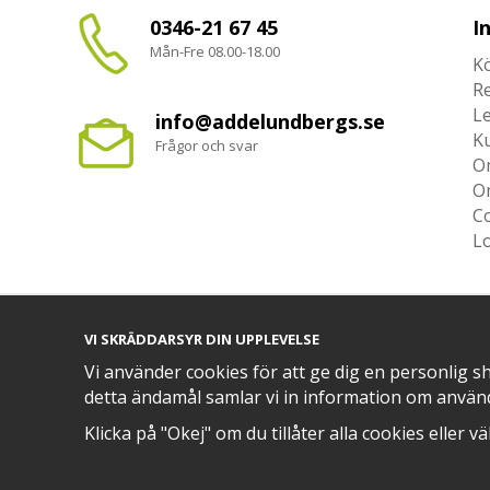
0346-21 67 45
I
Mån-Fre 08.00-18.00
Kö
R
L
info@addelundbergs.se
K
Frågor och svar
O
O
Co
L
VI SKRÄDDARSYR DIN UPPLEVELSE
TRYGG BETALNING MED​
Vi använder cookies för att ge dig en personlig s
detta ändamål samlar vi in information om använ
Klicka på "Okej" om du tillåter alla cookies eller v