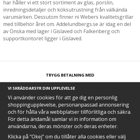
har håller vi ett stort sortiment av glas, porslin,
inredningsdetaljer och köksutrustning från välkända
varumärken. Dessutom finner ni Webers kvalitetsgrillar
med tillbehör året om. Addelundbergs.se är idag en del
av Önska med lager i Gislaved och Falkenberg och
supportkontoret ligger i Gislaved.
TRYGG BETALNING MED​
VI SKRÄDDARSYR DIN UPPLEVELSE
Vi använder cookies för att ge dig en personlig
shoppingupplevelse, personanpassad annonsering
och för hålla våra webbplatser tillförlitliga och säkra.
SNABB LEVERANS MED
För detta ändamål samlar vi in information om
användarna, deras mönster och deras enheter.
Klicka på "Okej" om du tillåter alla cookies eller välj