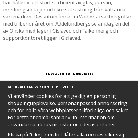
har håller vi ett stort sortiment av glas, porslin,
inredningsdetaljer och köksutrustning från välkända
varumärken. Dessutom finner ni Webers kvalitetsgrillar
med tillbehör året om. Addelundbergs.se är idag en del
av Önska med lager i Gislaved och Falkenberg och
supportkontoret ligger i Gislaved.
TRYGG BETALNING MED​
VI SKRÄDDARSYR DIN UPPLEVELSE
Vi använder cookies för att ge dig en personlig
shoppingupplevelse, personanpassad annonsering
och för hålla våra webbplatser tillförlitliga och säkra.
SNABB LEVERANS MED
För detta ändamål samlar vi in information om
användarna, deras mönster och deras enheter.
Klicka på "Okej" om du tillåter alla cookies eller välj