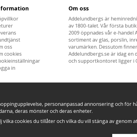
nformation
Om oss
pvillkor
Addelundbergs är heminrednin
eturer
av 1800-talet. Vår första but
everans
2009 öppnades vår e-handel Ad
undtjänst
sortiment av glas, porslin, i
m oss
varumärken. Dessutom finner n
m cookies
Addelundbergs.se är idag en d
okieinställningar
och supportkontoret ligger i 
ogga in
SNABB LEVERANS MED
EN DEL AV
hoppingupplevelse, personanpassad annonsering och för hålla
darna, deras mönster och deras enheter.
älj vilka cookies du tillåter och vilka du vill stänga av genom 