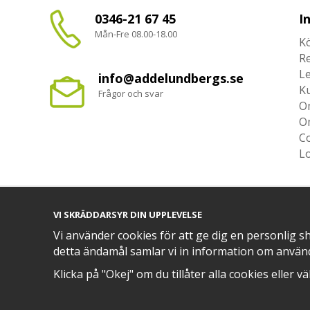
0346-21 67 45
I
Mån-Fre 08.00-18.00
Kö
R
L
info@addelundbergs.se
K
Frågor och svar
O
O
Co
L
VI SKRÄDDARSYR DIN UPPLEVELSE
TRYGG BETALNING MED​
Vi använder cookies för att ge dig en personlig s
detta ändamål samlar vi in information om använ
Klicka på "Okej" om du tillåter alla cookies eller v