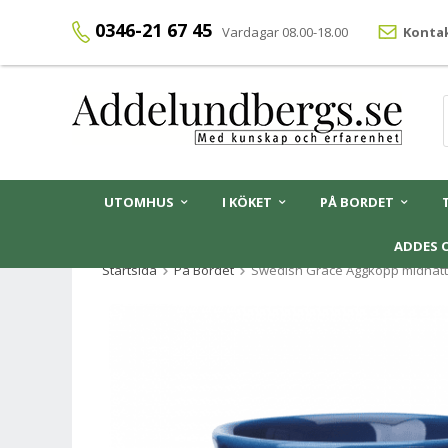
0346-21 67 45
Vardagar 08.00-18.00
Kontak
UTOMHUS
I KÖKET
PÅ BORDET
ADDES 
Startsida
På Bordet
Swedish Grace Äggkopp midnatt