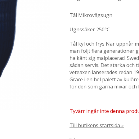
Tål Mikrovågsugn
Ugnssäker 250°C
Tål kyl och frys När uppnår m
man följt flera generationer 
ha känt sig malplacerad. Swed
sådan servis. Det starka och t
veteaxen lanserades redan 193
Grace i en hel palett av kulör
för den som gärna mixar och 
Tyvärr ingår inte denna produkt
Till butikens startsida »