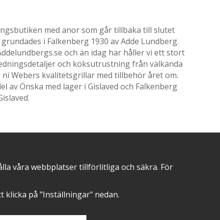
gsbutiken med anor som går tillbaka till slutet
ik grundades i Falkenberg 1930 av Adde Lundberg.
delundbergs.se och än idag har håller vi ett stort
nredningsdetaljer och köksutrustning från välkända
i Webers kvalitetsgrillar med tillbehör året om.
el av Önska med lager i Gislaved och Falkenberg
Gislaved.
POSITIVA OMDÖMEN PÅ
 våra webbplatser tillförlitliga och säkra. För
att klicka på "Inställningar" nedan.