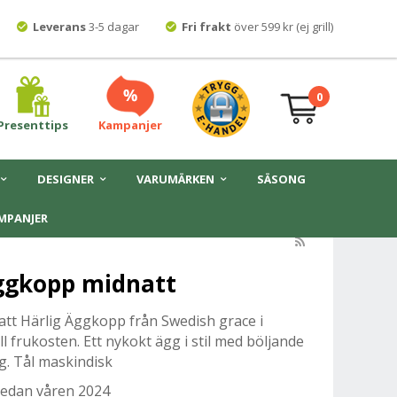
Leverans
3-5 dagar
Fri frakt
över 599 kr (ej grill)
0
Presenttips
Kampanjer
DESIGNER
VARUMÄRKEN
SÄSONG
MPANJER
ggkopp midnatt
tt Härlig Äggkopp från Swedish grace i
ll frukosten. Ett nykokt ägg i stil med böljande
ag. Tål maskindisk
sedan våren 2024