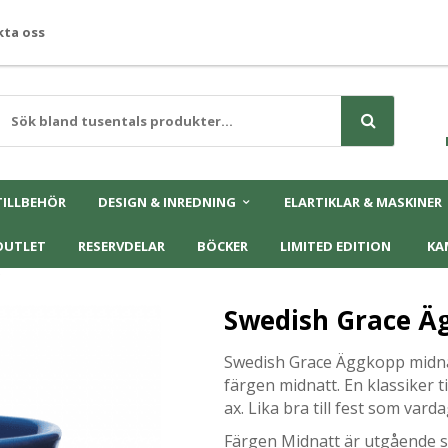
ta oss
TILLBEHÖR
DESIGN & INREDNING
ELARTIKLAR & MASKINER
OUTLET
RESERVDELAR
BÖCKER
LIMITED EDITION
KA
Swedish Grace Ä
Swedish Grace Äggkopp midna
färgen midnatt. En klassiker ti
ax. Lika bra till fest som vard
Färgen Midnatt är utgående 