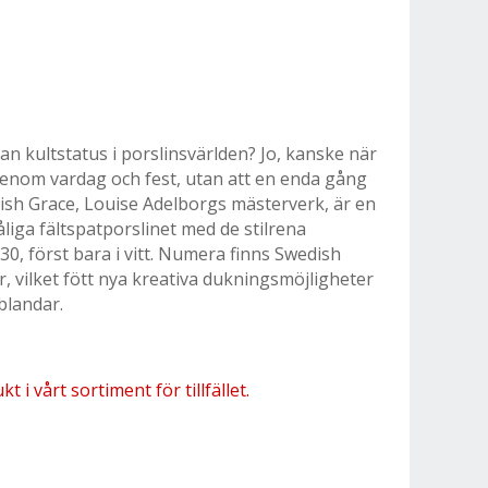
an kultstatus i porslinsvärlden? Jo, kanske när
genom vardag och fest, utan att en enda gång
ish Grace, Louise Adelborgs mästerverk, är en
åliga fältspatporslinet med de stilrena
0, först bara i vitt. Numera finns Swedish
er, vilket fött nya kreativa dukningsmöjligheter
blandar.
 i vårt sortiment för tillfället.