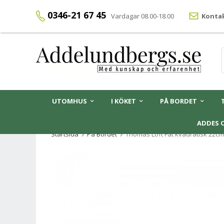
0346-21 67 45
Vardagar 08.00-18.00
Kontak
UTOMHUS
I KÖKET
PÅ BORDET
ADDES 
Startsida
På Bordet
Thomas Loft Fat kvadratisk 22cm