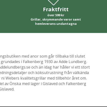
Fraktfritt
över 599 kr
Grillar, skrymmande varor samt
hemleverans undantagna
gsbutiken med anor som går tillbaka till slutet
ik grundades i Falkenberg 1930 av Adde Lundberg.
delundbergs.se och än idag har håller vi ett stort
nredningsdetaljer och köksutrustning från välkända
i Webers kvalitetsgrillar med tillbehör året om.
el av Önska med lager i Gislaved och Falkenberg
Gislaved.