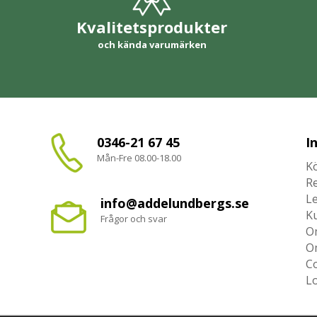
Kvalitetsprodukter
och kända varumärken
0346-21 67 45
I
Mån-Fre 08.00-18.00
Kö
R
L
info@addelundbergs.se
K
Frågor och svar
O
O
Co
L