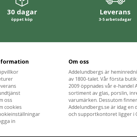
30 dagar
Leverans
öppet köp
3-5 arbetsdagar
nformation
Om oss
pvillkor
Addelundbergs är heminrednin
eturer
av 1800-talet. Vår första but
everans
2009 öppnades vår e-handel Ad
undtjänst
sortiment av glas, porslin, i
m oss
varumärken. Dessutom finner n
m cookies
Addelundbergs.se är idag en d
okieinställningar
och supportkontoret ligger i 
ogga in