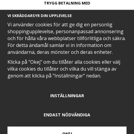
TRYGG BETALNING MED​
VI SKRÄDDARSYR DIN UPPLEVELSE
Vi använder cookies för att ge dig en personlig
shoppingupplevelse, personanpassad annonsering
och för hålla våra webbplatser tillförlitliga och säkra.
SNABB LEVERANS MED
För detta ändamål samlar vi in information om
användarna, deras mönster och deras enheter.
Klicka på "Okej" om du tillåter alla cookies eller välj
vilka cookies du tillåter och vilka du vill stänga av
EN DEL AV
genom att klicka på "Inställningar" nedan.
INSTÄLLNINGAR
POSITIVA OMDÖMEN PÅ
ENDAST NÖDVÄNDIGA
OKEJ