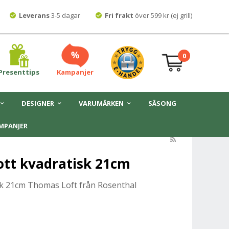
Leverans
3-5 dagar
Fri frakt
över 599 kr (ej grill)
0
Presenttips
Kampanjer
DESIGNER
VARUMÄRKEN
SÄSONG
MPANJER
ott kvadratisk 21cm
sk 21cm Thomas Loft från Rosenthal