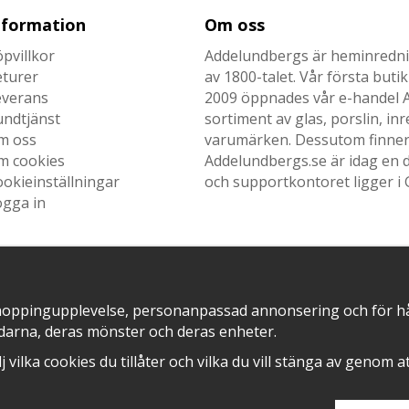
nformation
Om oss
pvillkor
Addelundbergs är heminrednin
eturer
av 1800-talet. Vår första but
everans
2009 öppnades vår e-handel Ad
undtjänst
sortiment av glas, porslin, i
m oss
varumärken. Dessutom finner n
m cookies
Addelundbergs.se är idag en d
okieinställningar
och supportkontoret ligger i 
ogga in
SNABB LEVERANS MED
EN DEL AV
hoppingupplevelse, personanpassad annonsering och för hålla
darna, deras mönster och deras enheter.
älj vilka cookies du tillåter och vilka du vill stänga av genom 