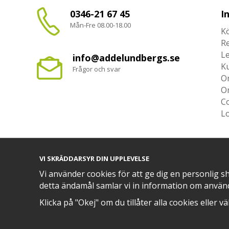
0346-21 67 45
I
Mån-Fre 08.00-18.00
Kö
R
L
info@addelundbergs.se
K
Frågor och svar
O
O
Co
L
VI SKRÄDDARSYR DIN UPPLEVELSE
TRYGG BETALNING MED​
Vi använder cookies för att ge dig en personlig s
detta ändamål samlar vi in information om använ
Klicka på "Okej" om du tillåter alla cookies eller v