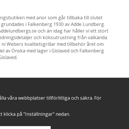
gsbutiken med anor som går tillbaka till slutet
ik grundades i Falkenberg 1930 av Adde Lundberg.
delundbergs.se och än idag har håller vi ett stort
nredningsdetaljer och köksutrustning från välkända
i Webers kvalitetsgrillar med tillbehör året om.
el av Önska med lager i Gislaved och Falkenberg
Gislaved.
POSITIVA OMDÖMEN PÅ
 våra webbplatser tillförlitliga och säkra. För
att klicka på "Inställningar" nedan.