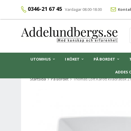
0346-21 67 45
Vardagar 08.00-18.00
Kontak
UTOMHUS
I KÖKET
PÅ BORDET
ADDES 
Startsida
På Bordet
Thomas Loft Karott kvadratisk 2