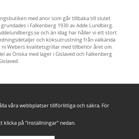
gsbutiken med anor som går tillbaka till slutet
ik grundades i Falkenberg 1930 av Adde Lundberg.
delundbergs.se och än idag har håller vi ett stort
nredningsdetaljer och köksutrustning från välkända
i Webers kvalitetsgrillar med tillbehör året om.
el av Önska med lager i Gislaved och Falkenberg
Gislaved.
POSITIVA OMDÖMEN PÅ
 våra webbplatser tillförlitliga och säkra. För
att klicka på "Inställningar" nedan.