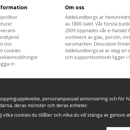
nformation
Om oss
pvillkor
Addelundbergs är heminrednin
eturer
av 1800-talet. Vår första but
everans
2009 öppnades vår e-handel Ad
undtjänst
sortiment av glas, porslin, i
m oss
varumärken. Dessutom finner n
m cookies
Addelundbergs.se är idag en d
okieinställningar
och supportkontoret ligger i 
ogga in
SNABB LEVERANS MED
EN DEL AV
hoppingupplevelse, personanpassad annonsering och för hålla
darna, deras mönster och deras enheter.
älj vilka cookies du tillåter och vilka du vill stänga av genom 