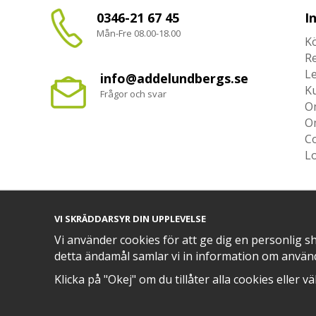
0346-21 67 45
I
Mån-Fre 08.00-18.00
Kö
R
L
info@addelundbergs.se
K
Frågor och svar
O
O
Co
L
VI SKRÄDDARSYR DIN UPPLEVELSE
TRYGG BETALNING MED​
Vi använder cookies för att ge dig en personlig s
detta ändamål samlar vi in information om använ
Klicka på "Okej" om du tillåter alla cookies eller v