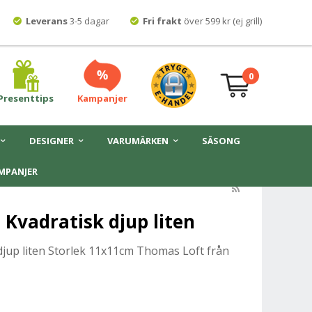
Leverans
3-5 dagar
Fri frakt
över 599 kr (ej grill)
0
Presenttips
Kampanjer
DESIGNER
VARUMÄRKEN
SÄSONG
MPANJER
 Kvadratisk djup liten
djup liten Storlek 11x11cm Thomas Loft från