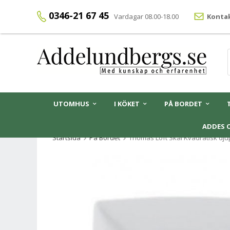
0346-21 67 45
Vardagar 08.00-18.00
Kontak
UTOMHUS
I KÖKET
PÅ BORDET
ADDES 
Startsida
På Bordet
Thomas Loft Skål Kvadratisk djup