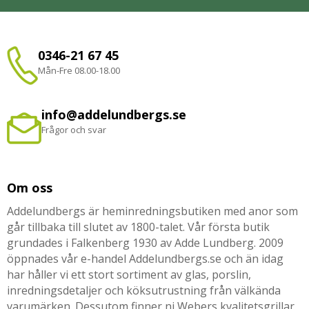
0346-21 67 45
Mån-Fre 08.00-18.00
info@addelundbergs.se
Frågor och svar
Om oss
Addelundbergs är heminredningsbutiken med anor som
går tillbaka till slutet av 1800-talet. Vår första butik
grundades i Falkenberg 1930 av Adde Lundberg. 2009
öppnades vår e-handel Addelundbergs.se och än idag
har håller vi ett stort sortiment av glas, porslin,
inredningsdetaljer och köksutrustning från välkända
varumärken. Dessutom finner ni Webers kvalitetsgrillar