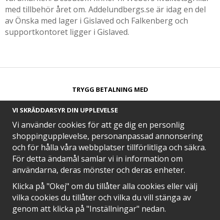
med tillbehör året om. Addelundbergs.se är idag en del
av Önska med lager i Gislaved och Falkenberg och
supportkontoret ligger i Gislaved.
TRYGG BETALNING MED​
VI SKRÄDDARSYR DIN UPPLEVELSE
Vi använder cookies för att ge dig en personlig
shoppingupplevelse, personanpassad annonsering
och för hålla våra webbplatser tillförlitliga och säkra.
SNABB LEVERANS MED
För detta ändamål samlar vi in information om
användarna, deras mönster och deras enheter.
Klicka på "Okej" om du tillåter alla cookies eller välj
vilka cookies du tillåter och vilka du vill stänga av
EN DEL AV
genom att klicka på "Inställningar" nedan.