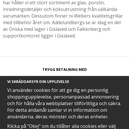
har håller vi ett stort sortiment av glas, porslin,
inredningsdetaljer och köksutrustning från välkända
varumärken. Dessutom finner ni Webers kvalitetsgrillar
med tillbehör året om. Addelundbergs.se är idag en del
av Önska med lager i Gislaved och Falkenberg och
supportkontoret ligger i Gislaved.
TRYGG BETALNING MED​
VI SKRÄDDARSYR DIN UPPLEVELSE
Vi använder cookies för att ge dig en personlig
shoppingupplevelse, personanpassad annonsering
och för hålla våra webbplatser tillförlitliga och säkra.
SNABB LEVERANS MED
För detta ändamål samlar vi in information om
användarna, deras mönster och deras enheter.
Klicka på "Okej" om du tillåter alla cookies eller välj