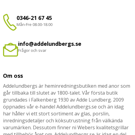
0346-21 67 45
Mån-Fre 08.00-18.00
info@addelundbergs.se
Frågor och svar
Om oss
Addelundbergs är heminredningsbutiken med anor som
går tillbaka till slutet av 1800-talet. Vår första butik
grundades i Falkenberg 1930 av Adde Lundberg. 2009
öppnades vår e-handel Addelundbergs.se och än idag
har håller vi ett stort sortiment av glas, porslin,
inredningsdetaljer och köksutrustning från välkända
varumärken. Dessutom finner ni Webers kvalitetsgrillar
med tillbehör året om. Addelundbergs.se är idag en del