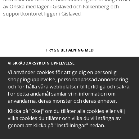
av Önska med lager i Gislaved och Falkenberg och
supportkontoret ligger i Gislaved.
TRYGG BETALNING MED​
VI SKRÄDDARSYR DIN UPPLEVELSE
Vi använder cookies för att ge dig en personlig
shoppingupplevelse, personanpassad annonsering
och för hålla våra webbplatser tillförlitliga och säkra.
SNABB LEVERANS MED
För detta ändamål samlar vi in information om
användarna, deras mönster och deras enheter.
Klicka på "Okej" om du tillåter alla cookies eller välj
vilka cookies du tillåter och vilka du vill stänga av
EN DEL AV
genom att klicka på "Inställningar" nedan.