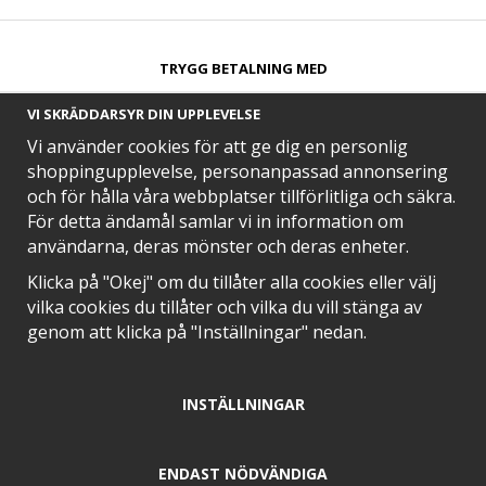
TRYGG BETALNING MED​
VI SKRÄDDARSYR DIN UPPLEVELSE
Vi använder cookies för att ge dig en personlig
shoppingupplevelse, personanpassad annonsering
och för hålla våra webbplatser tillförlitliga och säkra.
SNABB LEVERANS MED
För detta ändamål samlar vi in information om
användarna, deras mönster och deras enheter.
Klicka på "Okej" om du tillåter alla cookies eller välj
vilka cookies du tillåter och vilka du vill stänga av
EN DEL AV
genom att klicka på "Inställningar" nedan.
INSTÄLLNINGAR
POSITIVA OMDÖMEN PÅ
ENDAST NÖDVÄNDIGA