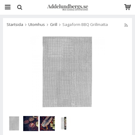
Startsida
Utomhus
Grill
Sagaform BBQ Grillmatta