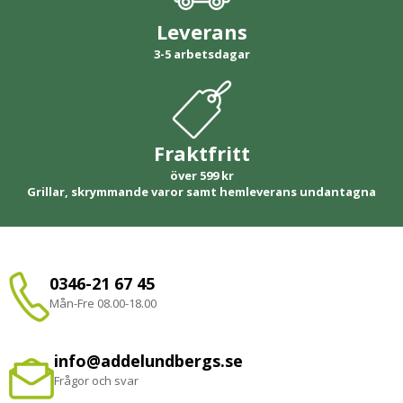
Leverans
3-5 arbetsdagar
Fraktfritt
över 599 kr
Grillar, skrymmande varor samt hemleverans undantagna
0346-21 67 45
Mån-Fre 08.00-18.00
info@addelundbergs.se
Frågor och svar