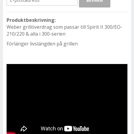
BEVAKA
Produktbeskrivning:
Weber grillöverdrag som passar till Spirit II 300/EO-
210/220 & alla i 300-serien
Förlänger livslängden på grillen