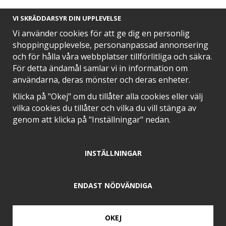
VI SKRÄDDARSYR DIN UPPLEVELSE
Vi använder cookies för att ge dig en personlig
shoppingupplevelse, personanpassad annonsering
och för hålla våra webbplatser tillförlitliga och säkra.
SNABB LEVERANS MED
För detta ändamål samlar vi in information om
användarna, deras mönster och deras enheter.
Klicka på "Okej" om du tillåter alla cookies eller välj
vilka cookies du tillåter och vilka du vill stänga av
EN DEL AV
genom att klicka på "Inställningar" nedan.
INSTÄLLNINGAR
POSITIVA OMDÖMEN PÅ
ENDAST NÖDVÄNDIGA
OKEJ