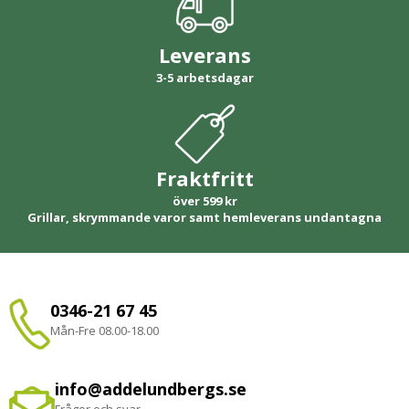
Leverans
3-5 arbetsdagar
Fraktfritt
över 599 kr
Grillar, skrymmande varor samt hemleverans undantagna
0346-21 67 45
Mån-Fre 08.00-18.00
info@addelundbergs.se