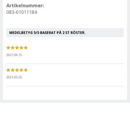
Artikelnummer:
083-61011184
MEDELBETYG
5
/5 BASERAT PÅ
2
ST RÖSTER.
2021-06-15
2021-05-25