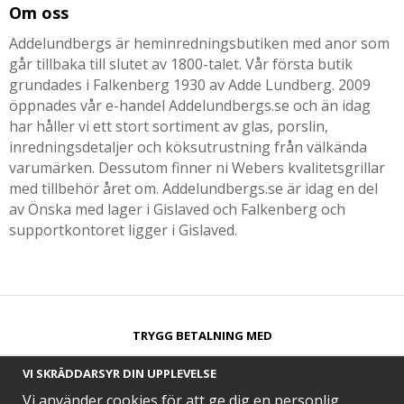
Om oss
Addelundbergs är heminredningsbutiken med anor som
går tillbaka till slutet av 1800-talet. Vår första butik
grundades i Falkenberg 1930 av Adde Lundberg. 2009
öppnades vår e-handel Addelundbergs.se och än idag
har håller vi ett stort sortiment av glas, porslin,
inredningsdetaljer och köksutrustning från välkända
varumärken. Dessutom finner ni Webers kvalitetsgrillar
med tillbehör året om. Addelundbergs.se är idag en del
av Önska med lager i Gislaved och Falkenberg och
supportkontoret ligger i Gislaved.
TRYGG BETALNING MED​
VI SKRÄDDARSYR DIN UPPLEVELSE
Vi använder cookies för att ge dig en personlig