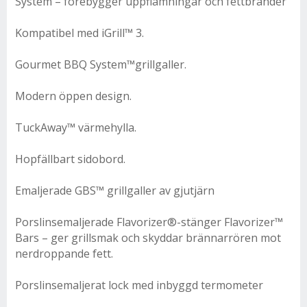
System – förebygger uppflamningar och fettbränder
Kompatibel med iGrill™ 3.
Gourmet BBQ System™grillgaller.
Modern öppen design.
TuckAway™ värmehylla.
Hopfällbart sidobord.
Emaljerade GBS™ grillgaller av gjutjärn
Porslinsemaljerade Flavorizer®-stänger Flavorizer™
Bars – ger grillsmak och skyddar brännarrören mot
nerdroppande fett.
Porslinsemaljerat lock med inbyggd termometer