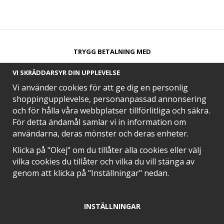
TRYGG BETALNING MED​
VI SKRÄDDARSYR DIN UPPLEVELSE
Vi använder cookies för att ge dig en personlig
shoppingupplevelse, personanpassad annonsering
och för hålla våra webbplatser tillförlitliga och säkra.
SNABB LEVERANS MED
För detta ändamål samlar vi in information om
användarna, deras mönster och deras enheter.
Klicka på "Okej" om du tillåter alla cookies eller välj
vilka cookies du tillåter och vilka du vill stänga av
EN DEL AV
genom att klicka på "Inställningar" nedan.
INSTÄLLNINGAR
POSITIVA OMDÖMEN PÅ