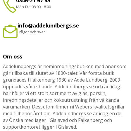
0346-21 67 45
Mån-Fre 08.00-18.00
info@addelundbergs.se
Frågor och svar
Om oss
Addelundbergs är heminredningsbutiken med anor som
går tillbaka till slutet av 1800-talet. Vår första butik
grundades i Falkenberg 1930 av Adde Lundberg. 2009
öppnades vår e-handel Addelundbergs.se och än idag
har håller vi ett stort sortiment av glas, porslin,
inredningsdetaljer och köksutrustning från välkända
varumärken. Dessutom finner ni Webers kvalitetsgrillar
med tillbehör året om. Addelundbergs.se är idag en del
av Önska med lager i Gislaved och Falkenberg och
supportkontoret ligger i Gislaved.