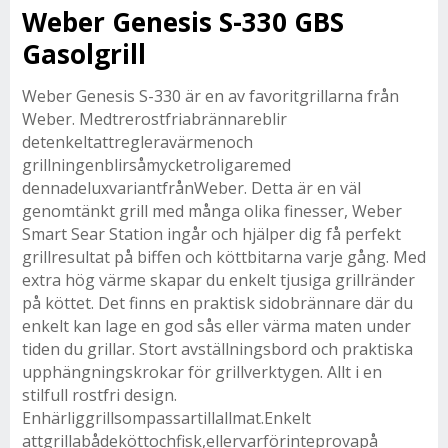
Weber Genesis S-330 GBS
Gasolgrill
Weber Genesis S-330 är en av favoritgrillarna från
Weber. Medtrerostfriabrännareblir
detenkeltattregleravärmenoch
grillningenblirsåmycketroligaremed
dennadeluxvariantfrånWeber. Detta är en väl
genomtänkt grill med många olika finesser, Weber
Smart Sear Station ingår och hjälper dig få perfekt
grillresultat på biffen och köttbitarna varje gång. Med
extra hög värme skapar du enkelt tjusiga grillränder
på köttet. Det finns en praktisk sidobrännare där du
enkelt kan lage en god sås eller värma maten under
tiden du grillar. Stort avställningsbord och praktiska
upphängningskrokar för grillverktygen. Allt i en
stilfull rostfri design.
Enhärliggrillsompassartillallmat.Enkelt
attgrillabådeköttochfisk,ellervarförinteprovapå