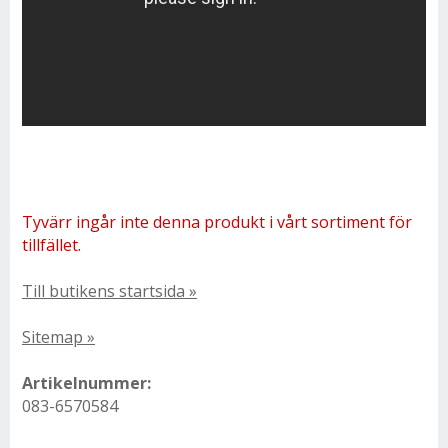
Tyvärr ingår inte denna produkt i vårt sortiment för
tillfället.
Till butikens startsida »
Sitemap »
Artikelnummer:
083-6570584