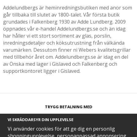
Addelundbergs är heminredningsbutiken med anor som
går tillbaka till slutet av 1800-talet. Vår första butik
grundades i Falkenberg 1930 av Adde Lundberg. 2009
öppnades vår e-handel Addelundbergs.se och än idag
har håller vi ett stort sortiment av glas, porslin,
inredningsdetaljer och köksutrustning från välkända
varumärken. Dessutom finner ni Webers kvalitetsgrillar
med tillbehör året om. Addelundbergs.se är idag en del
av Önska med lager i Gislaved och Falkenberg och
supportkontoret ligger i Gislaved.
TRYGG BETALNING MED​
VI SKRÄDDARSYR DIN UPPLEVELSE
Vi använder cookies för att ge dig en personlig
shoppingupplevelse, personanpassad annonsering