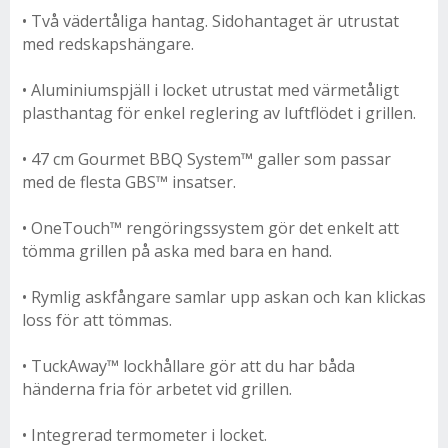
• Två vädertåliga hantag. Sidohantaget är utrustat
med redskapshängare.
• Aluminiumspjäll i locket utrustat med värmetåligt
plasthantag för enkel reglering av luftflödet i grillen.
• 47 cm Gourmet BBQ System™ galler som passar
med de flesta GBS™ insatser.
• OneTouch™ rengöringssystem gör det enkelt att
tömma grillen på aska med bara en hand.
• Rymlig askfångare samlar upp askan och kan klickas
loss för att tömmas.
• TuckAway™ lockhållare gör att du har båda
händerna fria för arbetet vid grillen.
• Integrerad termometer i locket.