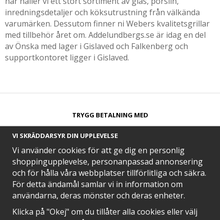
har håller vi ett stort sortiment av glas, porslin,
inredningsdetaljer och köksutrustning från välkända
varumärken. Dessutom finner ni Webers kvalitetsgrillar
med tillbehör året om. Addelundbergs.se är idag en del
av Önska med lager i Gislaved och Falkenberg och
supportkontoret ligger i Gislaved.
TRYGG BETALNING MED​
VI SKRÄDDARSYR DIN UPPLEVELSE
Vi använder cookies för att ge dig en personlig
shoppingupplevelse, personanpassad annonsering
och för hålla våra webbplatser tillförlitliga och säkra.
SNABB LEVERANS MED
För detta ändamål samlar vi in information om
användarna, deras mönster och deras enheter.
Klicka på "Okej" om du tillåter alla cookies eller välj