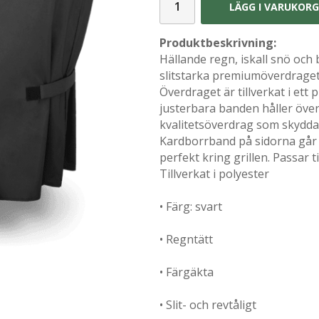
LÄGG I VARUKOR
Produktbeskrivning:
Hällande regn, iskall snö och
slitstarka premiumöverdraget ä
Överdraget är tillverkat i ett
justerbara banden håller överd
kvalitetsöverdrag som skydda
Kardborrband på sidorna går 
perfekt kring grillen. Passar
Tillverkat i polyester
• Färg: svart
• Regntätt
• Färgäkta
• Slit- och revtåligt