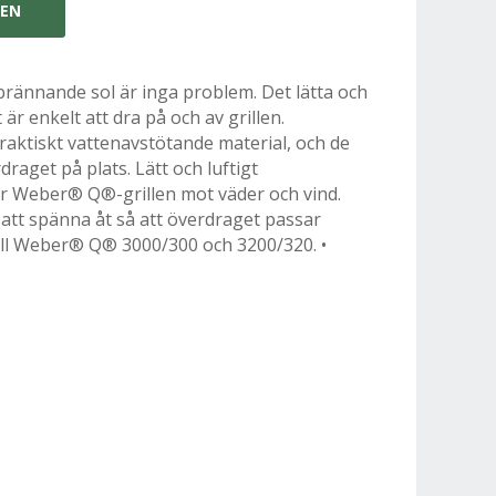
GEN
 brännande sol är inga problem. Det lätta och
r enkelt att dra på och av grillen.
 praktiskt vattenavstötande material, och de
raget på plats. Lätt och luftigt
r Weber® Q®-grillen mot väder och vind.
att spänna åt så att överdraget passar
 till Weber® Q® 3000/300 och 3200/320. •