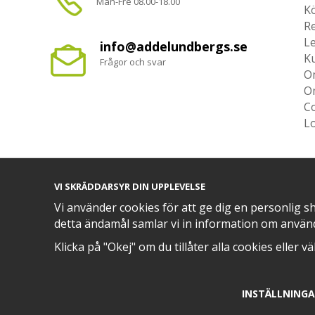
Mån-Fre 08.00-18.00
Kö
R
L
info@addelundbergs.se
K
Frågor och svar
O
O
Co
L
VI SKRÄDDARSYR DIN UPPLEVELSE
TRYGG BETALNING MED​
Vi använder cookies för att ge dig en personlig s
detta ändamål samlar vi in information om använ
Klicka på "Okej" om du tillåter alla cookies eller v
INSTÄLLNING