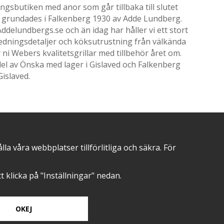
gsbutiken med anor som går tillbaka till slutet
ik grundades i Falkenberg 1930 av Adde Lundberg.
delundbergs.se och än idag har håller vi ett stort
nredningsdetaljer och köksutrustning från välkända
i Webers kvalitetsgrillar med tillbehör året om.
el av Önska med lager i Gislaved och Falkenberg
Gislaved.
POSITIVA OMDÖMEN PÅ
 våra webbplatser tillförlitliga och säkra. För
att klicka på "Inställningar" nedan.
OKEJ