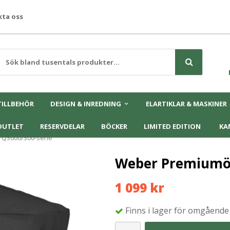
ta oss
TILLBEHÖR
DESIGN & INREDNING
ELARTIKLAR & MASKINER
OUTLET
RESERVDELAR
BÖCKER
LIMITED EDITION
KA
 Q3000/300-serie
Weber Premiumöv
1 099 kr
Finns i lager för omgående