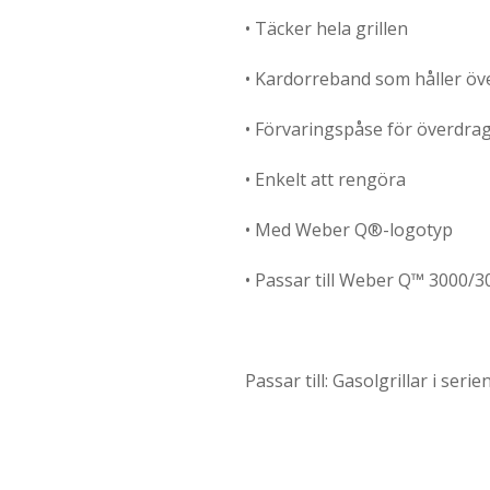
• Täcker hela grillen
• Kardorreband som håller öv
• Förvaringspåse för överdra
• Enkelt att rengöra
• Med Weber Q®-logotyp
• Passar till Weber Q™ 3000/
Passar till: Gasolgrillar i ser