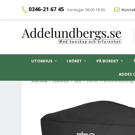
0346-21 67 45
Vardagar 08.00-18.00
Kontak
UTOMHUS
I KÖKET
PÅ BORDET
ADDES 
Startsida
Utomhus
Grill
Weber Premiumöverdrag -