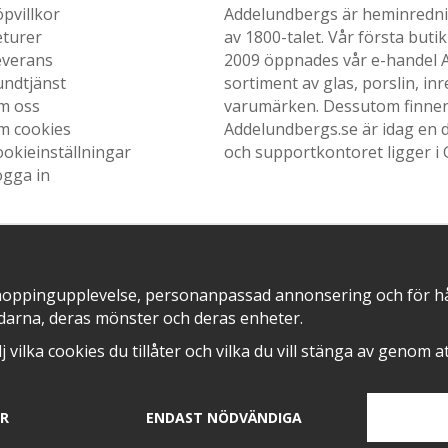
pvillkor
Addelundbergs är heminrednin
eturer
av 1800-talet. Vår första but
everans
2009 öppnades vår e-handel Ad
undtjänst
sortiment av glas, porslin, i
m oss
varumärken. Dessutom finner n
m cookies
Addelundbergs.se är idag en d
okieinställningar
och supportkontoret ligger i 
ogga in
SNABB LEVERANS MED
EN DEL AV
hoppingupplevelse, personanpassad annonsering och för hålla
darna, deras mönster och deras enheter.
älj vilka cookies du tillåter och vilka du vill stänga av genom 
AR
ENDAST NÖDVÄNDIGA