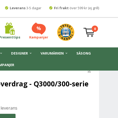
Leverans
3-5 dagar
Fri frakt
över 599 kr (ej grill)
0
Presenttips
Kampanjer
DESIGNER
VARUMÄRKEN
SÄSONG
MPANJER
erdrag - Q3000/300-serie
 leverans