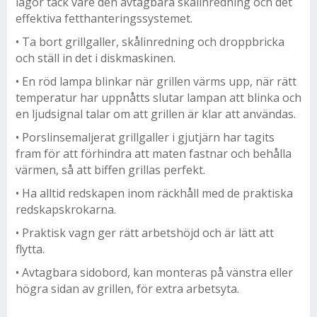
lågor tack vare den avtagbara skålinredning och det
effektiva fetthanteringssystemet.
• Ta bort grillgaller, skålinredning och droppbricka
och ställ in det i diskmaskinen.
• En röd lampa blinkar när grillen värms upp, när rätt
temperatur har uppnåtts slutar lampan att blinka och
en ljudsignal talar om att grillen är klar att användas.
• Porslinsemaljerat grillgaller i gjutjärn har tagits
fram för att förhindra att maten fastnar och behålla
värmen, så att biffen grillas perfekt.
• Ha alltid redskapen inom räckhåll med de praktiska
redskapskrokarna.
• Praktisk vagn ger rätt arbetshöjd och är lätt att
flytta.
• Avtagbara sidobord, kan monteras på vänstra eller
högra sidan av grillen, för extra arbetsyta.