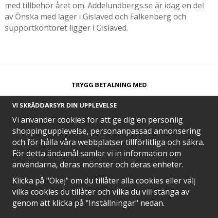
med tillbehör året om. Addelundbergs.se är idag en del
av Önska med lager i Gislaved och Falkenberg och
supportkontoret ligger i Gislaved.
TRYGG BETALNING MED​
VI SKRÄDDARSYR DIN UPPLEVELSE
Vi använder cookies för att ge dig en personlig
shoppingupplevelse, personanpassad annonsering
och för hålla våra webbplatser tillförlitliga och säkra.
SNABB LEVERANS MED
För detta ändamål samlar vi in information om
användarna, deras mönster och deras enheter.
Klicka på "Okej" om du tillåter alla cookies eller välj
vilka cookies du tillåter och vilka du vill stänga av
EN DEL AV
genom att klicka på "Inställningar" nedan.