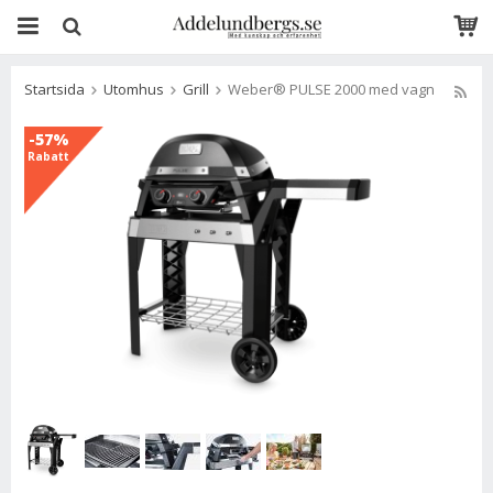
Startsida
Utomhus
Grill
Weber® PULSE 2000 med vagn
-57%
Rabatt