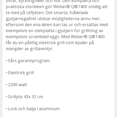
biffar, kycklingfiléer och fisk. Den kompakta och
praktiska storleken gör Weber® Q®1400 smidig att
ta med på utflykten. Det smarta, tvådelade
gjutjärnsgallret utökar möjligheterna ännu mer,
eftersom den ena delen kan tas ur och ersättas med
exempelvis en stekplatta i gjutjärn för grillning av
exempelvis scrambled eggs. Med Weber® Q®1400
får du en pålitlig elektrisk grill som bjuder på
mängder av grilläventyr.
• 5års garantiprogram
• Elektrisk grill
• 2200 watt
• Grillyta: 43x 32 cm
• Lock och balja i aluminium