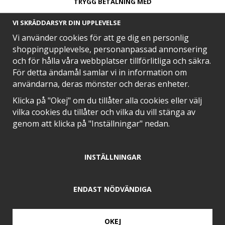
TRYGG BETALNING MED​
VI SKRÄDDARSYR DIN UPPLEVELSE
Vi använder cookies för att ge dig en personlig
shoppingupplevelse, personanpassad annonsering
och för hålla våra webbplatser tillförlitliga och säkra.
SNABB LEVERANS MED
För detta ändamål samlar vi in information om
användarna, deras mönster och deras enheter.
Klicka på "Okej" om du tillåter alla cookies eller välj
vilka cookies du tillåter och vilka du vill stänga av
EN DEL AV
genom att klicka på "Inställningar" nedan.
INSTÄLLNINGAR
POSITIVA OMDÖMEN PÅ
ENDAST NÖDVÄNDIGA
OKEJ