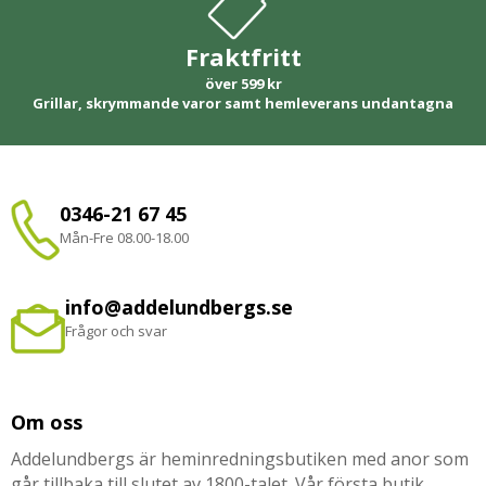
Fraktfritt
över 599 kr
Grillar, skrymmande varor samt hemleverans undantagna
0346-21 67 45
Mån-Fre 08.00-18.00
info@addelundbergs.se
Frågor och svar
Om oss
Addelundbergs är heminredningsbutiken med anor som
går tillbaka till slutet av 1800-talet. Vår första butik