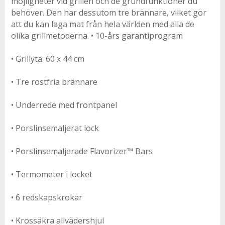
möjligheter vid grillen och de grundfunktioner du
behöver. Den har dessutom tre brännare, vilket gör
att du kan laga mat från hela världen med alla de
olika grillmetoderna. • 10-års garantiprogram
• Grillyta: 60 x 44 cm
• Tre rostfria brännare
• Underrede med frontpanel
• Porslinsemaljerat lock
• Porslinsemaljerade Flavorizer™ Bars
• Termometer i locket
• 6 redskapskrokar
• Krossäkra allvädershjul