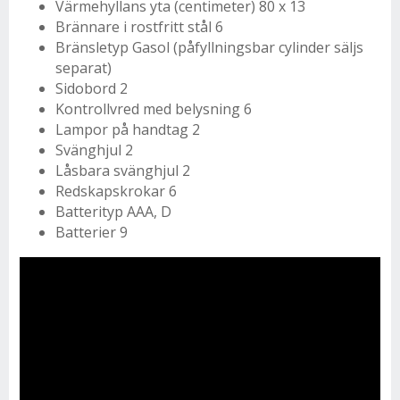
Värmehyllans yta (centimeter) 80 x 13
Brännare i rostfritt stål 6
Bränsletyp Gasol (påfyllningsbar cylinder säljs
separat)
Sidobord 2
Kontrollvred med belysning 6
Lampor på handtag 2
Svänghjul 2
Låsbara svänghjul 2
Redskapskrokar 6
Batterityp AAA, D
Batterier 9