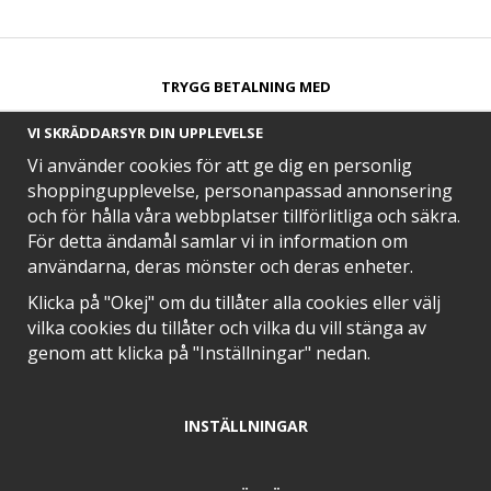
TRYGG BETALNING MED​
VI SKRÄDDARSYR DIN UPPLEVELSE
Vi använder cookies för att ge dig en personlig
shoppingupplevelse, personanpassad annonsering
och för hålla våra webbplatser tillförlitliga och säkra.
SNABB LEVERANS MED
För detta ändamål samlar vi in information om
användarna, deras mönster och deras enheter.
Klicka på "Okej" om du tillåter alla cookies eller välj
vilka cookies du tillåter och vilka du vill stänga av
EN DEL AV
genom att klicka på "Inställningar" nedan.
INSTÄLLNINGAR
POSITIVA OMDÖMEN PÅ